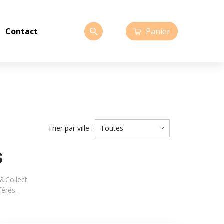
Panier
Contact
Trier par ville :
Toutes
s
k&Collect
férés.