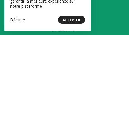
garantir la meilleure expérience sur
notre plateforme
Les boutiques
Les produits
Décliner
ACCEPTER
Promotions
À propos
Contact
Conditions générales de vente
Mentions légales